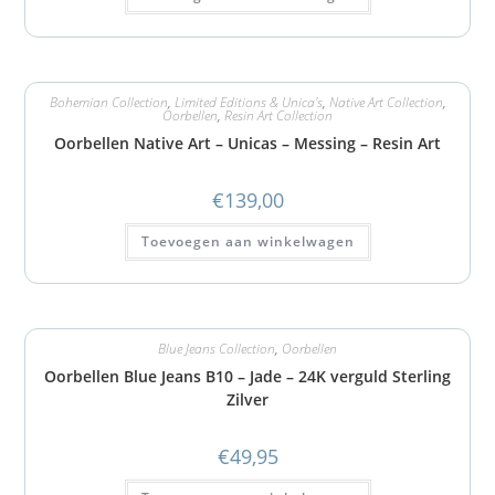
Bohemian Collection
,
Limited Editions & Unica's
,
Native Art Collection
,
Oorbellen
,
Resin Art Collection
Oorbellen Native Art – Unicas – Messing – Resin Art
€
139,00
Toevoegen aan winkelwagen
Blue Jeans Collection
,
Oorbellen
Oorbellen Blue Jeans B10 – Jade – 24K verguld Sterling
Zilver
€
49,95