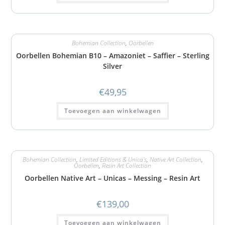
Bohemian Collection
,
Oorbellen
Oorbellen Bohemian B10 – Amazoniet – Saffier – Sterling
Silver
€
49,95
Toevoegen aan winkelwagen
Bohemian Collection
,
Limited Editions & Unica's
,
Native Art Collection
,
Oorbellen
,
Resin Art Collection
Oorbellen Native Art – Unicas – Messing – Resin Art
€
139,00
Toevoegen aan winkelwagen