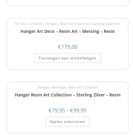
Art Deco Collection
,
Hangers
,
Resin Art Collection
,
Supreme collection
Hanger Art Deco – Resin Art – Messing – Resin
€
179,00
Toevoegen aan winkelwagen
Hangers
,
Kettingen
,
Resin Art Collection
Hanger Resin Art Collection – Sterling Zilver – Resin
€
79,95
-
€
99,95
Opties selecteren