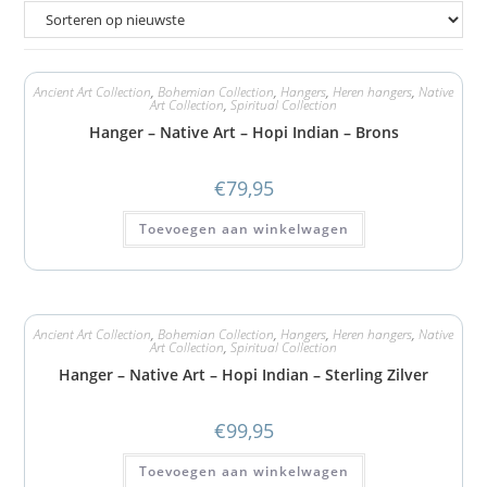
Ancient Art Collection
,
Bohemian Collection
,
Hangers
,
Heren hangers
,
Native
Art Collection
,
Spiritual Collection
Hanger – Native Art – Hopi Indian – Brons
€
79,95
Toevoegen aan winkelwagen
Ancient Art Collection
,
Bohemian Collection
,
Hangers
,
Heren hangers
,
Native
Art Collection
,
Spiritual Collection
Hanger – Native Art – Hopi Indian – Sterling Zilver
€
99,95
Toevoegen aan winkelwagen