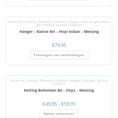
Ancient Art Collection
,
Bohemian Collection
,
Hangers
,
Heren hangers
,
Native
Art Collection
,
Spiritual Collection
Hanger – Native Art – Hopi Indian – Messing
€
79,95
Toevoegen aan winkelwagen
Ancient Art Collection
,
Bohemian Collection
,
Hangers
,
Kettingen
,
Spiritual
Collection
Ketting Bohemian B4 – Onyx – Messing
€
49,95
-
€
59,95
Opties selecteren