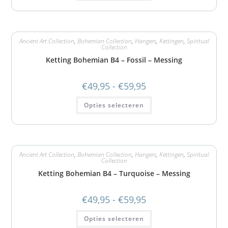
Ancient Art Collection
,
Bohemian Collection
,
Hangers
,
Kettingen
,
Spiritual
Collection
Ketting Bohemian B4 – Fossil – Messing
€
49,95
-
€
59,95
Opties selecteren
Ancient Art Collection
,
Bohemian Collection
,
Hangers
,
Kettingen
,
Spiritual
Collection
Ketting Bohemian B4 – Turquoise – Messing
€
49,95
-
€
59,95
Opties selecteren