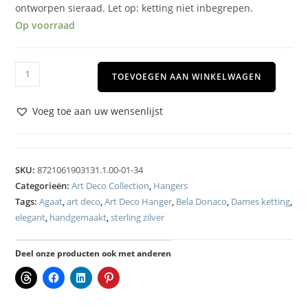
ontworpen sieraad. Let op: ketting niet inbegrepen.
Op voorraad
TOEVOEGEN AAN WINKELWAGEN
Voeg toe aan uw wensenlijst
SKU:
8721061903131.1.00-01-34
Categorieën:
Art Deco Collection
,
Hangers
Tags:
Agaat
,
art deco
,
Art Deco Hanger
,
Bela Donaco
,
Dames ketting
,
elegant
,
handgemaakt
,
sterling zilver
Deel onze producten ook met anderen