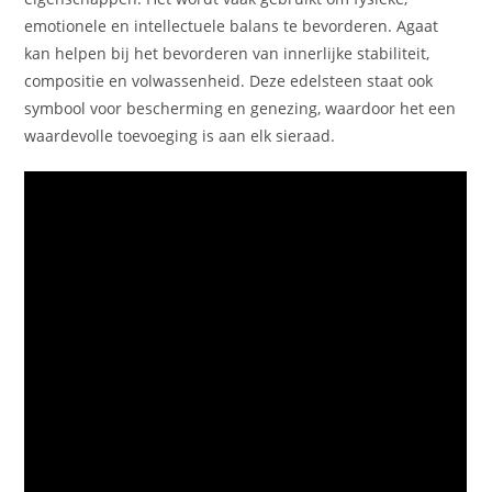
emotionele en intellectuele balans te bevorderen. Agaat
kan helpen bij het bevorderen van innerlijke stabiliteit,
compositie en volwassenheid. Deze edelsteen staat ook
symbool voor bescherming en genezing, waardoor het een
waardevolle toevoeging is aan elk sieraad.