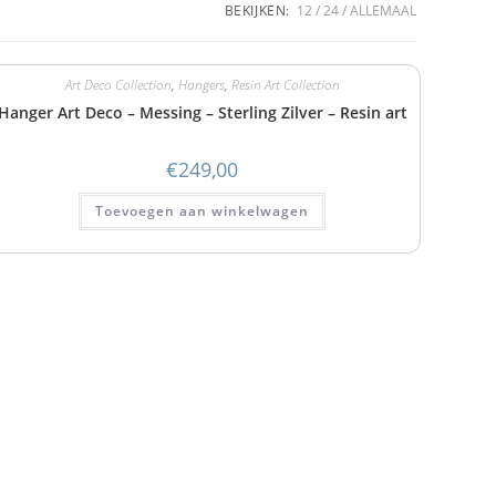
BEKIJKEN:
12
24
ALLEMAAL
Art Deco Collection
,
Hangers
,
Resin Art Collection
Hanger Art Deco – Messing – Sterling Zilver – Resin art
€
249,00
Toevoegen aan winkelwagen