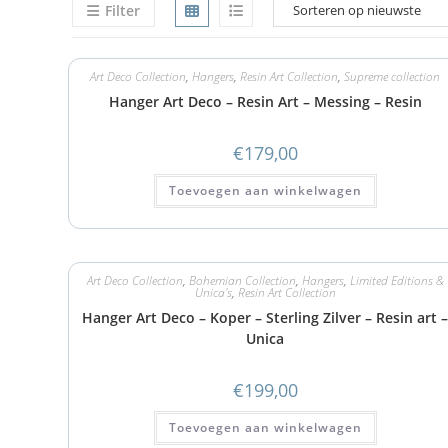
Filter
Art Deco Collection
,
Hangers
,
Resin Art Collection
,
Supreme collection
Hanger Art Deco – Resin Art – Messing – Resin
€
179,00
Toevoegen aan winkelwagen
Art Deco Collection
,
Bohemian Collection
,
Hangers
,
Limited Editions &
Unica's
,
Resin Art Collection
Hanger Art Deco – Koper – Sterling Zilver – Resin art 
Unica
€
199,00
Toevoegen aan winkelwagen