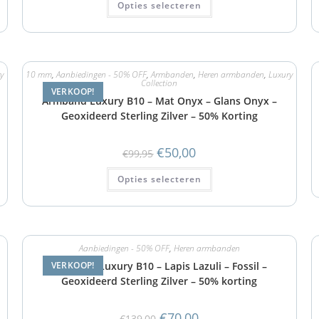
Opties selecteren
y
10 mm
,
Aanbiedingen - 50% OFF
,
Armbanden
,
Heren armbanden
,
Luxury
Collection
VERKOOP!
Armband Luxury B10 – Mat Onyx – Glans Onyx –
Geoxideerd Sterling Zilver – 50% Korting
€
50,00
€
99,95
Opties selecteren
Aanbiedingen - 50% OFF
,
Heren armbanden
VERKOOP!
Armband Luxury B10 – Lapis Lazuli – Fossil –
Geoxideerd Sterling Zilver – 50% korting
€
70,00
€
139,00