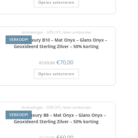
Opties selecteren
Aanbiedingen - 50% OFF
,
Heren armbanden
Armband Luxury B10 – Mat Onyx – Glans Onyx –
VERKOOP!
Geoxideerd Sterling Zilver – 50% korting
€
70,00
€
139,00
Opties selecteren
Aanbiedingen - 50% OFF
,
Heren armbanden
Armband Luxury B8 – Mat Onyx – Glans Onyx –
VERKOOP!
Geoxideerd Sterling Zilver – 50% korting
€
60,00
€
119,00