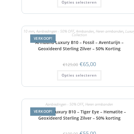
Opties selecteren
10 mm
,
Aanbiedingen - 50% OFF
,
Armbanden
,
Heren armbanden
,
Luxur
Collection
VERKOOP!
Armband Luxury B10 – Fossil – Aventurijn –
Geoxideerd Sterling Zilver – 50% Korting
€
65,00
€
129,00
Opties selecteren
Aanbiedingen - 50% OFF
,
Heren armbanden
Armband Luxury B10 – Tiger Eye – Hematite –
VERKOOP!
Geoxideerd Sterling Zilver – 50% korting
€
55,00
€
109,00