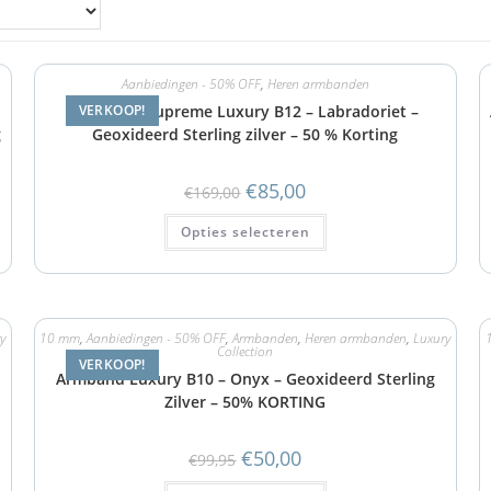
Aanbiedingen - 50% OFF
,
Heren armbanden
Armband Supreme Luxury B12 – Labradoriet –
VERKOOP!
g
Geoxideerd Sterling zilver – 50 % Korting
€
85,00
€
169,00
Opties selecteren
y
10 mm
,
Aanbiedingen - 50% OFF
,
Armbanden
,
Heren armbanden
,
Luxury
Collection
VERKOOP!
Armband Luxury B10 – Onyx – Geoxideerd Sterling
Zilver – 50% KORTING
€
50,00
€
99,95