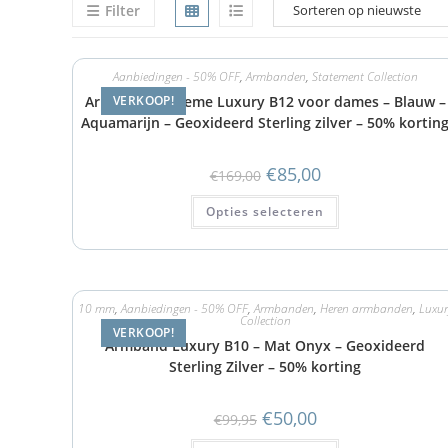
Filter
Aanbiedingen - 50% OFF
,
Armbanden
,
Statement Collection
Armband Supreme Luxury B12 voor dames – Blauw –
VERKOOP!
Aquamarijn – Geoxideerd Sterling zilver – 50% kortin
€
85,00
€
169,00
Opties selecteren
10 mm
,
Aanbiedingen - 50% OFF
,
Armbanden
,
Heren armbanden
,
Luxur
Collection
VERKOOP!
Armband Luxury B10 – Mat Onyx – Geoxideerd
Sterling Zilver – 50% korting
€
50,00
€
99,95