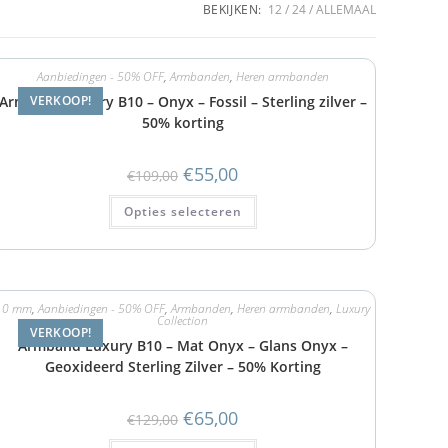
BEKIJKEN:
12
24
ALLEMAAL
Aanbiedingen - 50% OFF
,
Armbanden
,
Heren armbanden
Armband Luxury B10 – Onyx – Fossil – Sterling zilver –
VERKOOP!
50% korting
€
55,00
€
109,00
Opties selecteren
10 mm
,
Aanbiedingen - 50% OFF
,
Armbanden
,
Heren armbanden
,
Luxury
Collection
VERKOOP!
Armband Luxury B10 – Mat Onyx – Glans Onyx –
Geoxideerd Sterling Zilver – 50% Korting
€
65,00
€
129,00