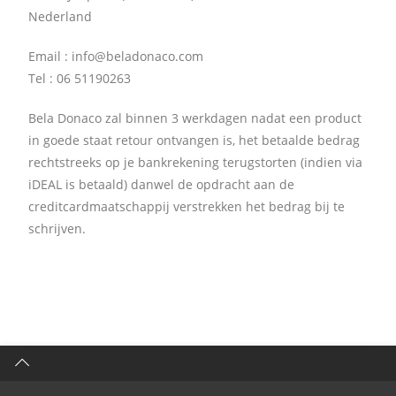
Nederland
Email : info@beladonaco.com
Tel : 06 51190263
Bela Donaco zal binnen 3 werkdagen nadat een product
in goede staat retour ontvangen is, het betaalde bedrag
rechtstreeks op je bankrekening terugstorten (indien via
iDEAL is betaald) danwel de opdracht aan de
creditcardmaatschappij verstrekken het bedrag bij te
schrijven.