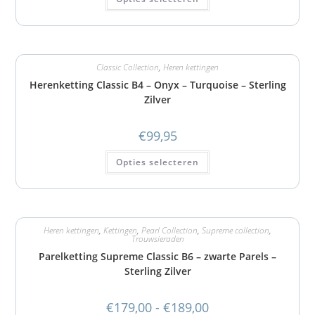
Classic Collection
,
Heren kettingen
Herenketting Classic B4 – Onyx – Turquoise – Sterling
Zilver
€
99,95
Opties selecteren
Heren kettingen
,
Kettingen
,
Pearl Collection
,
Supreme collection
,
Trouwsieraden
Parelketting Supreme Classic B6 – zwarte Parels –
Sterling Zilver
€
179,00
-
€
189,00