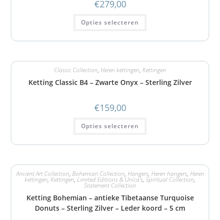
€
279,00
Opties selecteren
Classic Collection
,
Heren kettingen
,
Kettingen
Ketting Classic B4 – Zwarte Onyx – Sterling Zilver
€
159,00
Opties selecteren
Ancient Art Collection
,
Bohemian Collection
,
Hangers
,
Heren hangers
,
Heren
kettingen
,
Kettingen
,
Limited Editions & Unica's
,
Spiritual Collection
,
Statement Collection
Ketting Bohemian – antieke Tibetaanse Turquoise
Donuts – Sterling Zilver – Leder koord – 5 cm