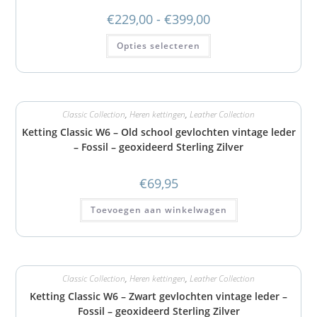
€
229,00
-
€
399,00
Opties selecteren
Classic Collection
,
Heren kettingen
,
Leather Collection
Ketting Classic W6 – Old school gevlochten vintage leder
– Fossil – geoxideerd Sterling Zilver
€
69,95
Toevoegen aan winkelwagen
Classic Collection
,
Heren kettingen
,
Leather Collection
Ketting Classic W6 – Zwart gevlochten vintage leder –
Fossil – geoxideerd Sterling Zilver