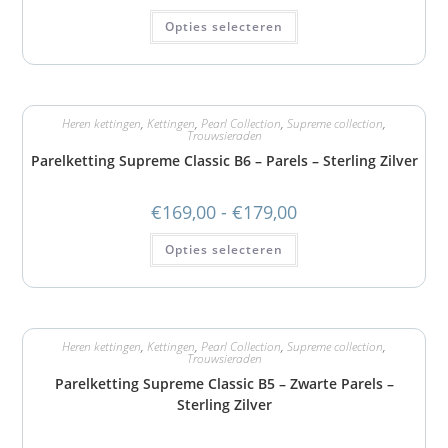
Opties selecteren
Heren kettingen
,
Kettingen
,
Pearl Collection
,
Supreme collection
,
Trouwsieraden
Parelketting Supreme Classic B6 – Parels – Sterling Zilver
€
169,00
-
€
179,00
Opties selecteren
Heren kettingen
,
Kettingen
,
Pearl Collection
,
Supreme collection
,
Trouwsieraden
Parelketting Supreme Classic B5 – Zwarte Parels –
Sterling Zilver