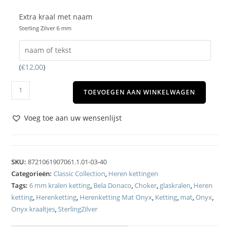
Extra kraal met naam
Sterling Zilver 6 mm
(
€
12,00
)
TOEVOEGEN AAN WINKELWAGEN
Voeg toe aan uw wensenlijst
SKU:
8721061907061.1.01-03-40
Categorieën:
Classic Collection
,
Heren kettingen
Tags:
6 mm kralen ketting
,
Bela Donaco
,
Choker
,
glaskralen
,
Heren
ketting
,
Herenketting
,
Herenketting Mat Onyx
,
Ketting
,
mat
,
Onyx
,
Onyx kraaltjes
,
SterlingZilver