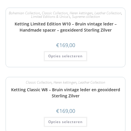
Bohemian Collection
,
Classic Collection
,
Heren kettingen
,
Leather Collection
,
Limited Editions & Unica's
,
Supreme collection
Ketting Limited Edition W10 – Bruin vintage leder –
Handmade spacer – geoxideerd Sterling Zilver
€
169,00
Opties selecteren
Classic Collection
,
Heren kettingen
,
Leather Collection
Ketting Classic W8 – Bruin vintage leder en geoxideerd
Sterling Zilver
€
169,00
Opties selecteren