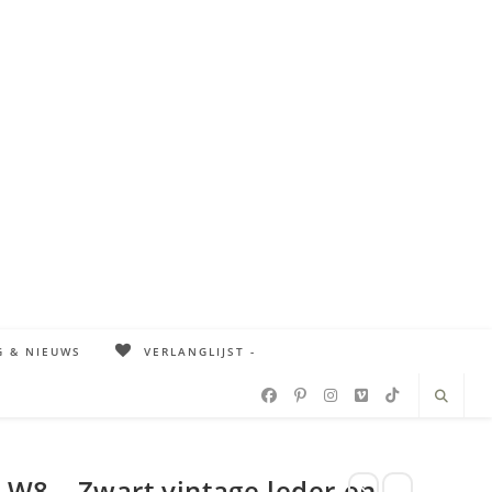
G & NIEUWS
VERLANGLIJST -
c W8 – Zwart vintage leder en