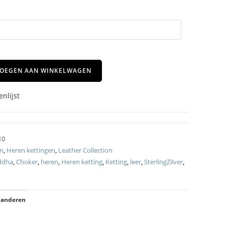
OEGEN AAN WINKELWAGEN
nlijst
10
on
,
Heren kettingen
,
Leather Collection
ddha
,
Choker
,
heren
,
Heren ketting
,
Ketting
,
leer
,
SterlingZilver
,
 anderen