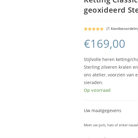
geoxideerd Ste
(
1
klantbeoordelin
Gewaardeerd
1
€
169,00
5.00
op 5
gebaseerd
op
klant
waardering
Stijlvolle heren ketting/c
Sterling zilveren kralen 
ons atelier, voorzien van
sieraden.
Op voorraad
Uw maatgegevens
Meet uw pols, hals of enkel nauw