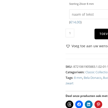
Sterling Zilver 8 mm
(
€
14,00
)
TOEV
Voeg toe aan uw wense
SKU:
8721061905883.1.02-01-
Categorieën:
Classic Collecti
Tags:
8 mm
,
Bela Donaco
,
Bu
zwart
Deel onze producten ook met