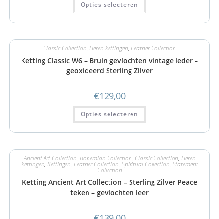
Opties selecteren
Classic Collection
,
Heren kettingen
,
Leather Collection
Ketting Classic W6 – Bruin gevlochten vintage leder –
geoxideerd Sterling Zilver
€
129,00
Opties selecteren
Ancient Art Collection
,
Bohemian Collection
,
Classic Collection
,
Heren
kettingen
,
Kettingen
,
Leather Collection
,
Spiritual Collection
,
Statement
Collection
Ketting Ancient Art Collection – Sterling Zilver Peace
teken – gevlochten leer
€
139,00