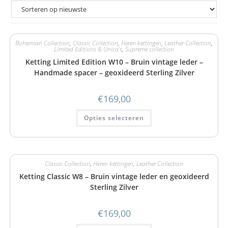
Bohemian Collection
,
Classic Collection
,
Heren kettingen
,
Leather Collection
,
Limited Editions & Unica's
,
Supreme collection
Ketting Limited Edition W10 – Bruin vintage leder –
Handmade spacer – geoxideerd Sterling Zilver
€
169,00
Opties selecteren
Classic Collection
,
Heren kettingen
,
Leather Collection
Ketting Classic W8 – Bruin vintage leder en geoxideerd
Sterling Zilver
€
169,00