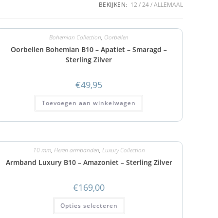
BEKIJKEN:
12
24
ALLEMAAL
Bohemian Collection
,
Oorbellen
Oorbellen Bohemian B10 – Apatiet – Smaragd –
Sterling Zilver
€
49,95
Toevoegen aan winkelwagen
10 mm
,
Heren armbanden
,
Luxury Collection
Armband Luxury B10 – Amazoniet – Sterling Zilver
€
169,00
Opties selecteren