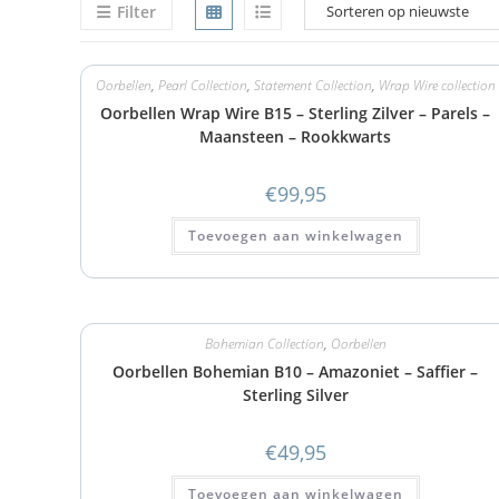
Filter
Oorbellen
,
Pearl Collection
,
Statement Collection
,
Wrap Wire collection
Oorbellen Wrap Wire B15 – Sterling Zilver – Parels –
Maansteen – Rookkwarts
€
99,95
Toevoegen aan winkelwagen
Bohemian Collection
,
Oorbellen
Oorbellen Bohemian B10 – Amazoniet – Saffier –
Sterling Silver
€
49,95
Toevoegen aan winkelwagen