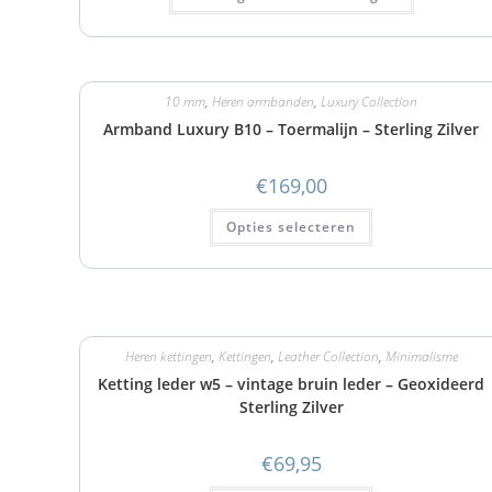
10 mm
,
Heren armbanden
,
Luxury Collection
Armband Luxury B10 – Toermalijn – Sterling Zilver
€
169,00
Opties selecteren
Heren kettingen
,
Kettingen
,
Leather Collection
,
Minimalisme
Ketting leder w5 – vintage bruin leder – Geoxideerd
Sterling Zilver
€
69,95