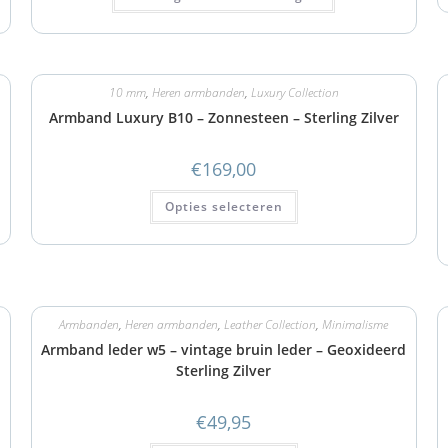
10 mm
,
Heren armbanden
,
Luxury Collection
Armband Luxury B10 – Zonnesteen – Sterling Zilver
€
169,00
Opties selecteren
Armbanden
,
Heren armbanden
,
Leather Collection
,
Minimalisme
Armband leder w5 – vintage bruin leder – Geoxideerd
Sterling Zilver
€
49,95