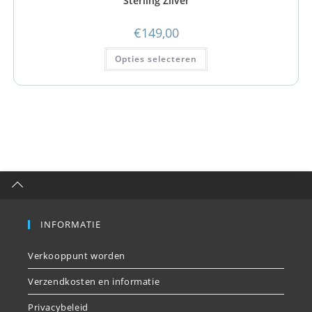
Sterling Zilver
€
149,00
Opties selecteren
INFORMATIE
Verkooppunt worden
Verzendkosten en informatie
Privacybeleid