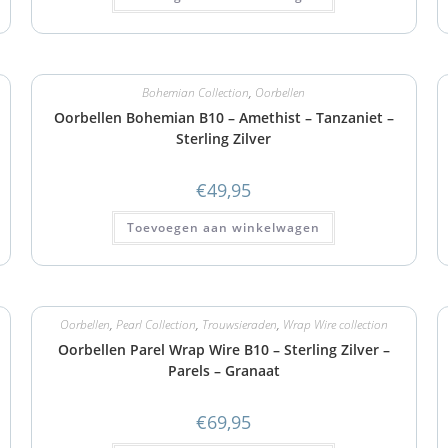
Bohemian Collection
,
Oorbellen
Oorbellen Bohemian B10 – Amethist – Tanzaniet –
Sterling Zilver
€
49,95
Toevoegen aan winkelwagen
Oorbellen
,
Pearl Collection
,
Trouwsieraden
,
Wrap Wire collection
Oorbellen Parel Wrap Wire B10 – Sterling Zilver –
Parels – Granaat
€
69,95