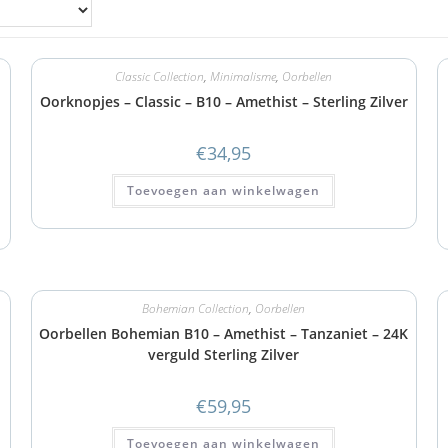
Classic Collection
,
Minimalisme
,
Oorbellen
Oorknopjes – Classic – B10 – Amethist – Sterling Zilver
€
34,95
Toevoegen aan winkelwagen
Bohemian Collection
,
Oorbellen
Oorbellen Bohemian B10 – Amethist – Tanzaniet – 24K
verguld Sterling Zilver
€
59,95
Toevoegen aan winkelwagen