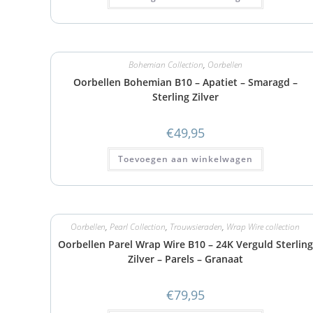
Bohemian Collection
,
Oorbellen
Oorbellen Bohemian B10 – Apatiet – Smaragd –
Sterling Zilver
€
49,95
Toevoegen aan winkelwagen
Oorbellen
,
Pearl Collection
,
Trouwsieraden
,
Wrap Wire collection
Oorbellen Parel Wrap Wire B10 – 24K Verguld Sterling
Zilver – Parels – Granaat
€
79,95