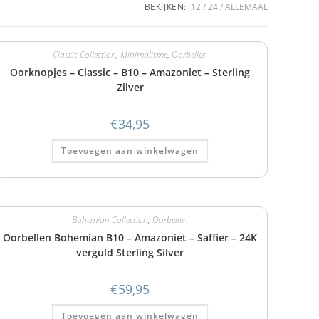
BEKIJKEN:
12
24
ALLEMAAL
Classic Collection
,
Minimalisme
,
Oorbellen
Oorknopjes – Classic – B10 – Amazoniet – Sterling
Zilver
€
34,95
Toevoegen aan winkelwagen
Bohemian Collection
,
Oorbellen
Oorbellen Bohemian B10 – Amazoniet – Saffier – 24K
verguld Sterling Silver
€
59,95
Toevoegen aan winkelwagen