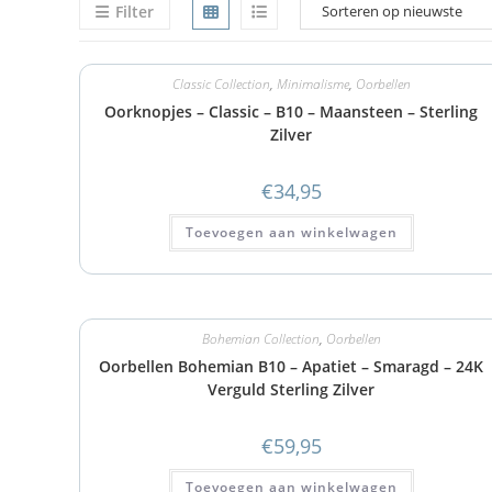
Filter
Classic Collection
,
Minimalisme
,
Oorbellen
Oorknopjes – Classic – B10 – Maansteen – Sterling
Zilver
€
34,95
Toevoegen aan winkelwagen
Bohemian Collection
,
Oorbellen
Oorbellen Bohemian B10 – Apatiet – Smaragd – 24K
Verguld Sterling Zilver
€
59,95
Toevoegen aan winkelwagen