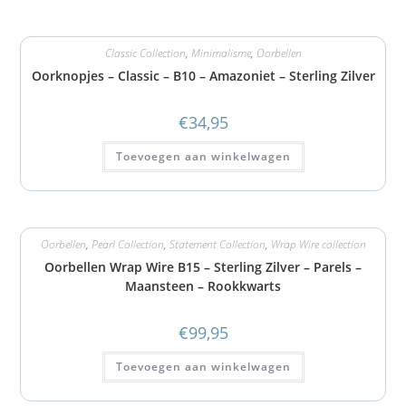
Classic Collection
,
Minimalisme
,
Oorbellen
Oorknopjes – Classic – B10 – Amazoniet – Sterling Zilver
€
34,95
Toevoegen aan winkelwagen
Oorbellen
,
Pearl Collection
,
Statement Collection
,
Wrap Wire collection
Oorbellen Wrap Wire B15 – Sterling Zilver – Parels –
Maansteen – Rookkwarts
€
99,95
Toevoegen aan winkelwagen