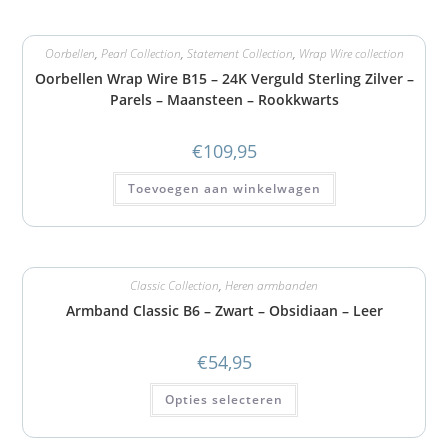
Oorbellen
,
Pearl Collection
,
Statement Collection
,
Wrap Wire collection
Oorbellen Wrap Wire B15 – 24K Verguld Sterling Zilver –
Parels – Maansteen – Rookkwarts
€
109,95
Toevoegen aan winkelwagen
Classic Collection
,
Heren armbanden
Armband Classic B6 – Zwart – Obsidiaan – Leer
€
54,95
Opties selecteren