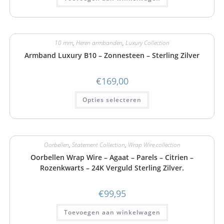
10 mm
,
Heren armbanden
,
Luxury Collection
Armband Luxury B10 – Zonnesteen – Sterling Zilver
€
169,00
Opties selecteren
Oorbellen
,
Statement Collection
,
Wrap Wire collection
Oorbellen Wrap Wire – Agaat – Parels – Citrien –
Rozenkwarts – 24K Verguld Sterling Zilver.
€
99,95
Toevoegen aan winkelwagen