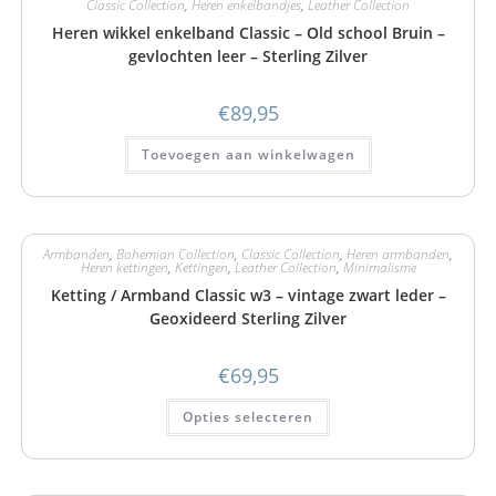
Classic Collection
,
Heren enkelbandjes
,
Leather Collection
Heren wikkel enkelband Classic – Old school Bruin –
gevlochten leer – Sterling Zilver
€
89,95
Toevoegen aan winkelwagen
Armbanden
,
Bohemian Collection
,
Classic Collection
,
Heren armbanden
,
Heren kettingen
,
Kettingen
,
Leather Collection
,
Minimalisme
Ketting / Armband Classic w3 – vintage zwart leder –
Geoxideerd Sterling Zilver
€
69,95
Opties selecteren