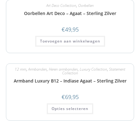
Art Deco Collection
,
Oorbellen
Oorbellen Art Deco – Agaat – Sterling Zilver
€
49,95
Toevoegen aan winkelwagen
12 mm
,
Armbanden
,
Heren armbanden
,
Luxury Collection
,
Statement
Collection
Armband Luxury B12 – Indiase Agaat – Sterling Zilver
€
69,95
Opties selecteren