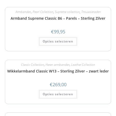
Armbanden
,
Pearl Collection
,
Supreme collection
,
Trouwsieraden
Armband Supreme Classic B6 – Parels – Sterling Zilver
€
99,95
Opties selecteren
Classic Collection
,
Heren armbanden
,
Leather Collection
Wikkelarmband Classic W13 – Sterling Zilver – zwart leder
€
269,00
Opties selecteren