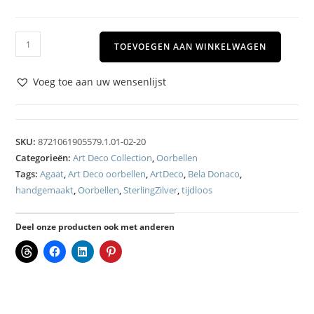
TOEVOEGEN AAN WINKELWAGEN
Voeg toe aan uw wensenlijst
SKU:
8721061905579.1.01-02-20
Categorieën:
Art Deco Collection
,
Oorbellen
Tags:
Agaat
,
Art Deco oorbellen
,
ArtDeco
,
Bela Donaco
,
handgemaakt
,
Oorbellen
,
SterlingZilver
,
tijdloos
Deel onze producten ook met anderen