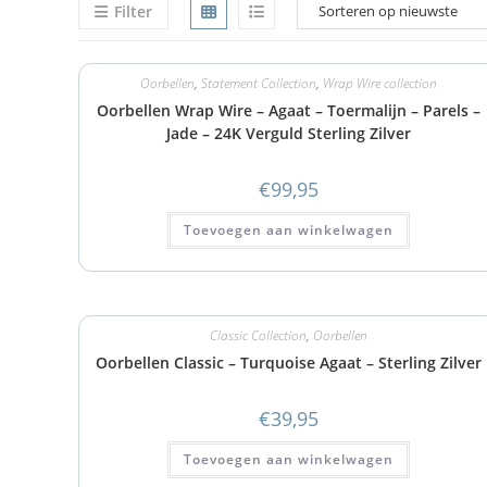
Filter
Oorbellen
,
Statement Collection
,
Wrap Wire collection
Oorbellen Wrap Wire – Agaat – Toermalijn – Parels –
Jade – 24K Verguld Sterling Zilver
€
99,95
Toevoegen aan winkelwagen
Classic Collection
,
Oorbellen
Oorbellen Classic – Turquoise Agaat – Sterling Zilver
€
39,95
Toevoegen aan winkelwagen