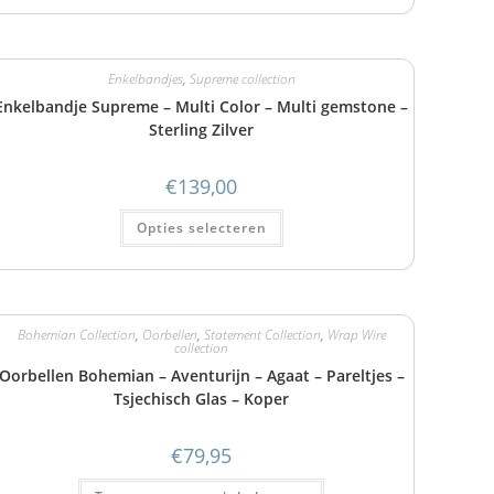
Enkelbandjes
,
Supreme collection
Enkelbandje Supreme – Multi Color – Multi gemstone –
Sterling Zilver
€
139,00
Opties selecteren
Bohemian Collection
,
Oorbellen
,
Statement Collection
,
Wrap Wire
collection
Oorbellen Bohemian – Aventurijn – Agaat – Pareltjes –
Tsjechisch Glas – Koper
€
79,95