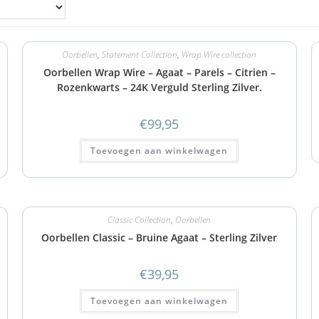
Oorbellen
,
Statement Collection
,
Wrap Wire collection
Oorbellen Wrap Wire – Agaat – Parels – Citrien –
Rozenkwarts – 24K Verguld Sterling Zilver.
€
99,95
Toevoegen aan winkelwagen
Classic Collection
,
Oorbellen
Oorbellen Classic – Bruine Agaat – Sterling Zilver
€
39,95
Toevoegen aan winkelwagen