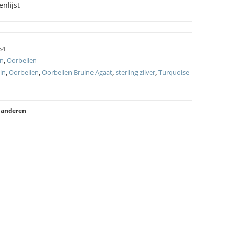
nlijst
54
on
,
Oorbellen
in
,
Oorbellen
,
Oorbellen Bruine Agaat
,
sterling zilver
,
Turquoise
 anderen