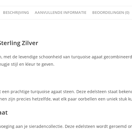
BESCHRIJVING
AANVULLENDE INFORMATIE
BEOORDELINGEN (0)
terling Zilver
en, met de levendige schoonheid van turquoise agaat gecombineerd 
gje stijl en kleur te geven.
 een prachtige turquoise agaat steen. Deze edelsteen staat bekend 
nen zijn precies hetzelfde, wat elk paar oorbellen een uniek stuk k
aat
voeging aan je sieradencollectie. Deze edelsteen wordt geroemd om