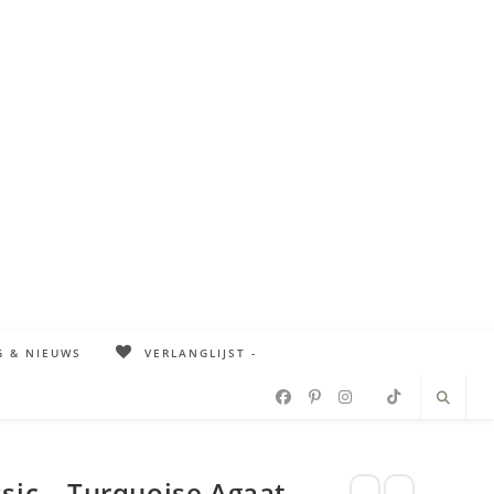
G & NIEUWS
VERLANGLIJST -
sic – Turquoise Agaat –