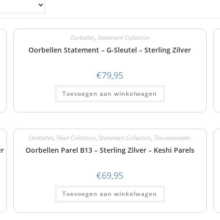
Oorbellen
,
Statement Collection
Oorbellen Statement – G-Sleutel – Sterling Zilver
€
79,95
Toevoegen aan winkelwagen
Oorbellen
,
Pearl Collection
,
Statement Collection
,
Trouwsieraden
er
Oorbellen Parel B13 – Sterling Zilver – Keshi Parels
€
69,95
Toevoegen aan winkelwagen