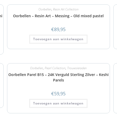
Oorbellen
,
Resin Art Collection
hi
Oorbellen – Resin Art – Messing – Old mixed pastel
€
89,95
Toevoegen aan winkelwagen
Oorbellen
,
Pearl Collection
,
Trouwsieraden
Oorbellen Parel B15 – 24K Verguld Sterling Zilver – Keshi
Parels
€
59,95
Toevoegen aan winkelwagen