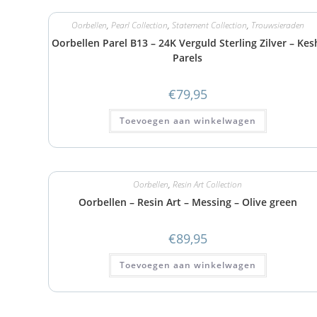
Oorbellen
,
Pearl Collection
,
Statement Collection
,
Trouwsieraden
Oorbellen Parel B13 – 24K Verguld Sterling Zilver – Kes
Parels
€
79,95
Toevoegen aan winkelwagen
Oorbellen
,
Resin Art Collection
Oorbellen – Resin Art – Messing – Olive green
€
89,95
Toevoegen aan winkelwagen