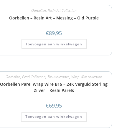
Oorbellen
,
Resin Art Collection
Oorbellen – Resin Art – Messing – Old Purple
€
89,95
Toevoegen aan winkelwagen
Oorbellen
,
Pearl Collection
,
Trouwsieraden
,
Wrap Wire collection
Oorbellen Parel Wrap Wire B15 – 24K Verguld Sterling
Zilver – Keshi Parels
€
69,95
Toevoegen aan winkelwagen