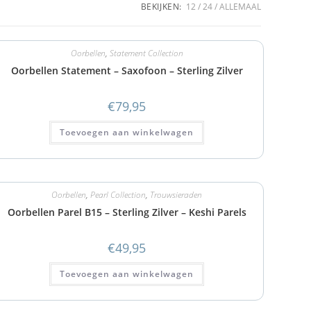
BEKIJKEN:
12
24
ALLEMAAL
Oorbellen
,
Statement Collection
Oorbellen Statement – Saxofoon – Sterling Zilver
€
79,95
Toevoegen aan winkelwagen
Oorbellen
,
Pearl Collection
,
Trouwsieraden
Oorbellen Parel B15 – Sterling Zilver – Keshi Parels
€
49,95
Toevoegen aan winkelwagen