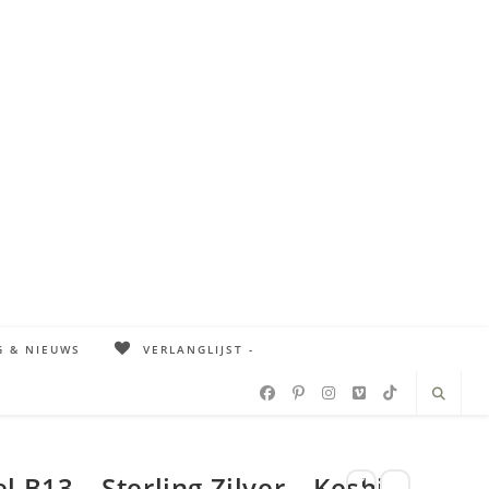
G & NIEUWS
VERLANGLIJST -
l B13 – Sterling Zilver – Keshi