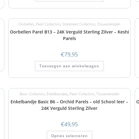
Oorbellen
,
Pearl Collection
,
Statement Collection
,
Trouwsieraden
Oorbellen Parel B13 – 24K Verguld Sterling Zilver – Keshi
Parels
€
79,95
Toevoegen aan winkelwagen
Basic Collection
,
Enkelbandjes
,
Pearl Collection
,
Trouwsieraden
Enkelbandje Basic B6 – Orchid Parels – old School leer –
O
24K Verguld Sterling Zilver
€
49,95
Opties selecteren