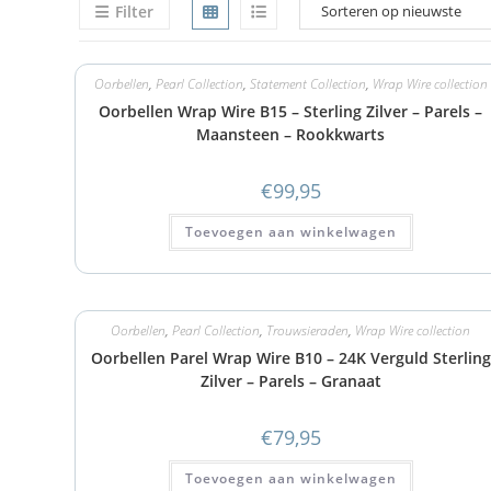
Filter
Oorbellen
,
Pearl Collection
,
Statement Collection
,
Wrap Wire collection
Oorbellen Wrap Wire B15 – Sterling Zilver – Parels –
Maansteen – Rookkwarts
€
99,95
Toevoegen aan winkelwagen
Oorbellen
,
Pearl Collection
,
Trouwsieraden
,
Wrap Wire collection
Oorbellen Parel Wrap Wire B10 – 24K Verguld Sterling
Zilver – Parels – Granaat
€
79,95
Toevoegen aan winkelwagen