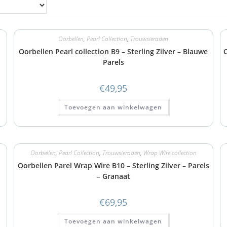
Oorbellen
,
Pearl Collection
,
Trouwsieraden
Oorbellen Pearl collection B9 – Sterling Zilver – Blauwe
O
Parels
€
49,95
Toevoegen aan winkelwagen
Oorbellen
,
Pearl Collection
,
Trouwsieraden
,
Wrap Wire collection
Oorbellen Parel Wrap Wire B10 – Sterling Zilver – Parels
– Granaat
€
69,95
Toevoegen aan winkelwagen