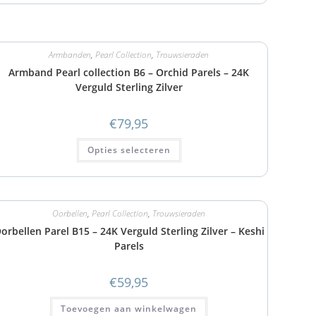
Armbanden
,
Pearl Collection
,
Trouwsieraden
Armband Pearl collection B6 – Orchid Parels – 24K
Verguld Sterling Zilver
€
79,95
Opties selecteren
Oorbellen
,
Pearl Collection
,
Trouwsieraden
orbellen Parel B15 – 24K Verguld Sterling Zilver – Keshi
Parels
€
59,95
Toevoegen aan winkelwagen