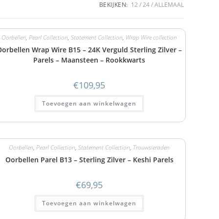
BEKIJKEN:
12
24
ALLEMAAL
Oorbellen
,
Pearl Collection
,
Statement Collection
,
Wrap Wire collection
orbellen Wrap Wire B15 – 24K Verguld Sterling Zilver –
Parels – Maansteen – Rookkwarts
€
109,95
Toevoegen aan winkelwagen
Oorbellen
,
Pearl Collection
,
Statement Collection
,
Trouwsieraden
Oorbellen Parel B13 – Sterling Zilver – Keshi Parels
€
69,95
Toevoegen aan winkelwagen