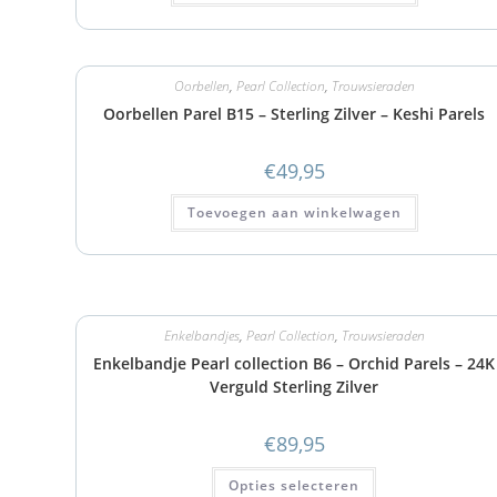
Oorbellen
,
Pearl Collection
,
Trouwsieraden
Oorbellen Parel B15 – Sterling Zilver – Keshi Parels
€
49,95
Toevoegen aan winkelwagen
Enkelbandjes
,
Pearl Collection
,
Trouwsieraden
Enkelbandje Pearl collection B6 – Orchid Parels – 24K
Verguld Sterling Zilver
€
89,95
Opties selecteren