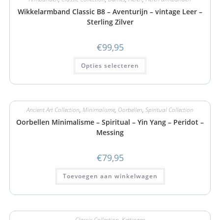
Wikkelarmband Classic B8 – Aventurijn – vintage Leer –
Sterling Zilver
€
99,95
Opties selecteren
Ancient Art Collection
,
Minimalisme
,
Oorbellen
,
Spiritual Collection
Oorbellen Minimalisme – Spiritual – Yin Yang – Peridot –
Messing
€
79,95
Toevoegen aan winkelwagen
Classic Collection
,
Kettingen