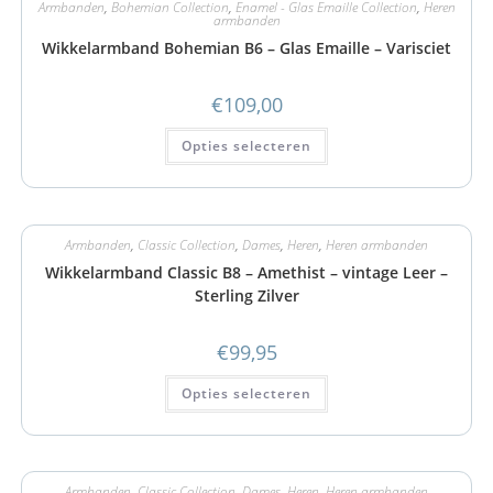
Armbanden
,
Bohemian Collection
,
Enamel - Glas Emaille Collection
,
Heren
armbanden
Wikkelarmband Bohemian B6 – Glas Emaille – Varisciet
€
109,00
Opties selecteren
Armbanden
,
Classic Collection
,
Dames
,
Heren
,
Heren armbanden
Wikkelarmband Classic B8 – Amethist – vintage Leer –
Sterling Zilver
€
99,95
Opties selecteren
Armbanden
,
Classic Collection
,
Dames
,
Heren
,
Heren armbanden