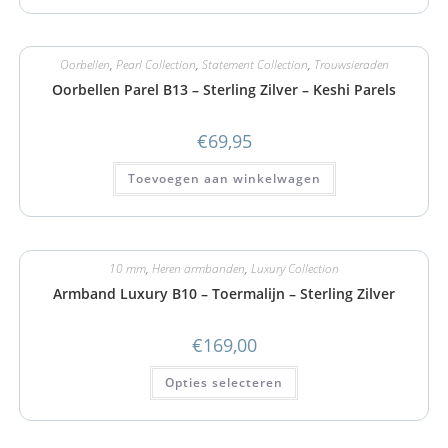
Oorbellen
,
Pearl Collection
,
Statement Collection
,
Trouwsieraden
Oorbellen Parel B13 – Sterling Zilver – Keshi Parels
€
69,95
Toevoegen aan winkelwagen
10 mm
,
Heren armbanden
,
Luxury Collection
Armband Luxury B10 – Toermalijn – Sterling Zilver
€
169,00
Opties selecteren