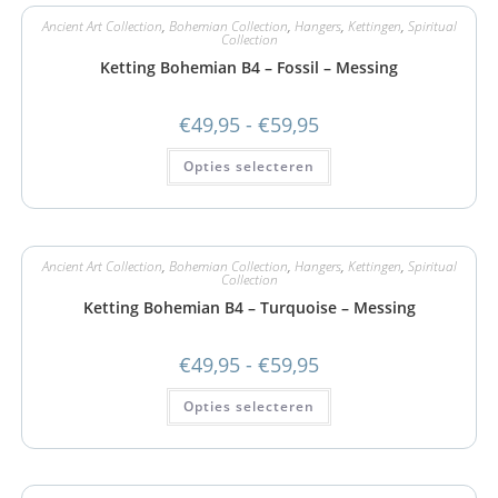
Ancient Art Collection
,
Bohemian Collection
,
Hangers
,
Kettingen
,
Spiritual
Collection
Ketting Bohemian B4 – Fossil – Messing
€
49,95
-
€
59,95
Opties selecteren
Ancient Art Collection
,
Bohemian Collection
,
Hangers
,
Kettingen
,
Spiritual
Collection
Ketting Bohemian B4 – Turquoise – Messing
€
49,95
-
€
59,95
Opties selecteren