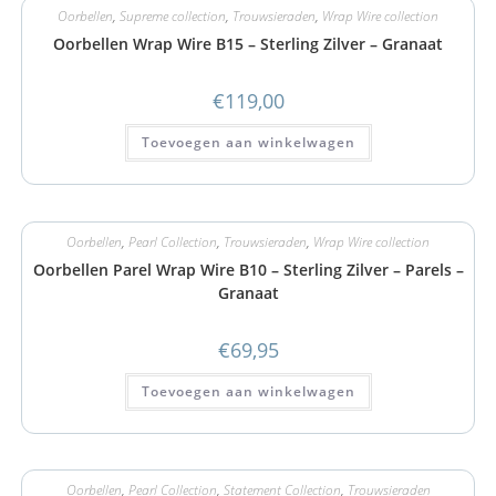
Oorbellen
,
Supreme collection
,
Trouwsieraden
,
Wrap Wire collection
Oorbellen Wrap Wire B15 – Sterling Zilver – Granaat
€
119,00
Toevoegen aan winkelwagen
Oorbellen
,
Pearl Collection
,
Trouwsieraden
,
Wrap Wire collection
Oorbellen Parel Wrap Wire B10 – Sterling Zilver – Parels –
Granaat
€
69,95
Toevoegen aan winkelwagen
Oorbellen
,
Pearl Collection
,
Statement Collection
,
Trouwsieraden