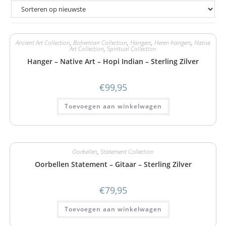
Ancient Art Collection
,
Bohemian Collection
,
Hangers
,
Heren hangers
,
Native
Art Collection
,
Spiritual Collection
Hanger – Native Art – Hopi Indian – Sterling Zilver
€
99,95
Toevoegen aan winkelwagen
Oorbellen
,
Statement Collection
Oorbellen Statement – Gitaar – Sterling Zilver
€
79,95
Toevoegen aan winkelwagen