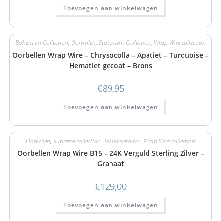
Toevoegen aan winkelwagen
Bohemian Collection
,
Oorbellen
,
Statement Collection
,
Wrap Wire collection
Oorbellen Wrap Wire – Chrysocolla – Apatiet – Turquoise –
Hematiet gecoat – Brons
€
89,95
Toevoegen aan winkelwagen
Oorbellen
,
Supreme collection
,
Trouwsieraden
,
Wrap Wire collection
Oorbellen Wrap Wire B15 – 24K Verguld Sterling Zilver –
Granaat
€
129,00
Toevoegen aan winkelwagen