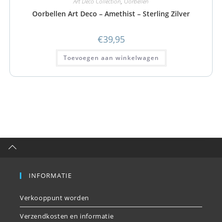
Art Deco Collection
,
Oorbellen
Oorbellen Art Deco – Amethist – Sterling Zilver
€
39,95
Toevoegen aan winkelwagen
INFORMATIE
Verkooppunt worden
Verzendkosten en informatie