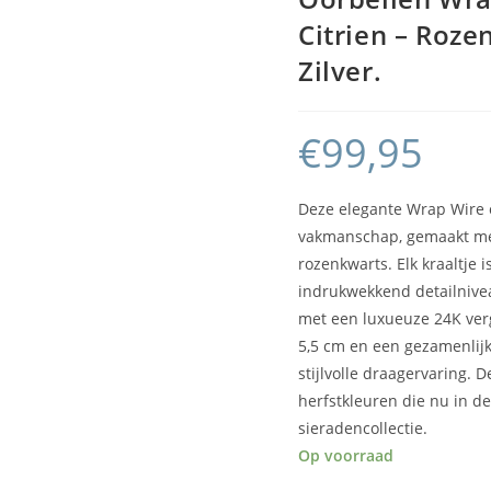
Citrien – Roze
Zilver.
€
99,95
Deze elegante Wrap Wire o
vakmanschap, gemaakt met 
rozenkwarts. Elk kraaltje 
indrukwekkend detailniveau
met een luxueuze 24K verg
5,5 cm en een gezamenlij
stijlvolle draagervaring. 
herfstkleuren die nu in d
sieradencollectie.
Op voorraad