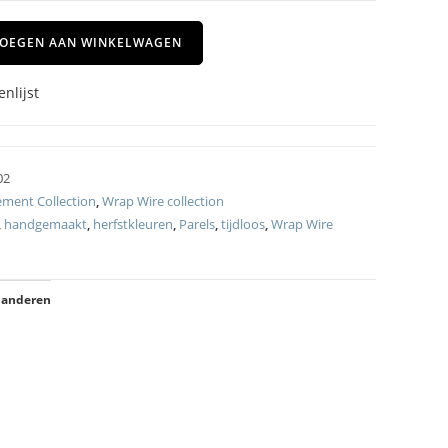
OEGEN AAN WINKELWAGEN
nlijst
02
ement Collection
,
Wrap Wire collection
,
handgemaakt
,
herfstkleuren
,
Parels
,
tijdloos
,
Wrap Wire
 anderen