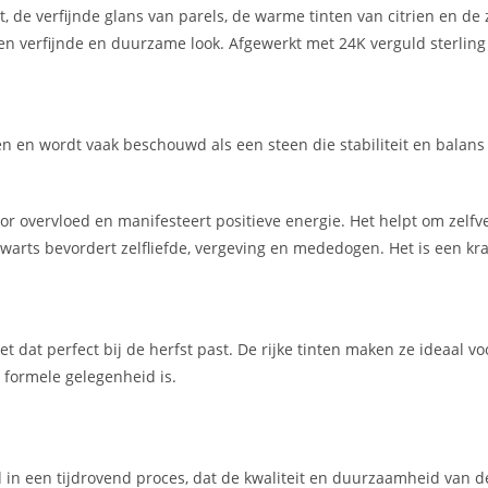
de verfijnde glans van parels, de warme tinten van citrien en de z
 verfijnde en duurzame look. Afgewerkt met 24K verguld sterling zil
 en wordt vaak beschouwd als een steen die stabiliteit en balans b
or overvloed en manifesteert positieve energie. Het helpt om zelfv
kwarts bevordert zelfliefde, vergeving en mededogen. Het is een k
et dat perfect bij de herfst past. De rijke tinten maken ze ideaal 
r formele gelegenheid is.
n een tijdrovend proces, dat de kwaliteit en duurzaamheid van de 