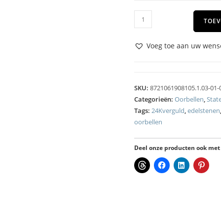
TOEV
Voeg toe aan uw wense
SKU:
8721061908105.1.03-01-
Categorieën:
Oorbellen
,
Stat
Tags:
24Kverguld
,
edelstenen
oorbellen
Deel onze producten ook met