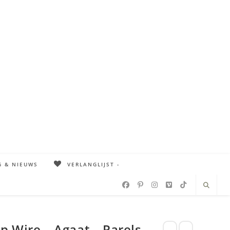
G & NIEUWS
VERLANGLIJST -
 Wire – Agaat – Parels –