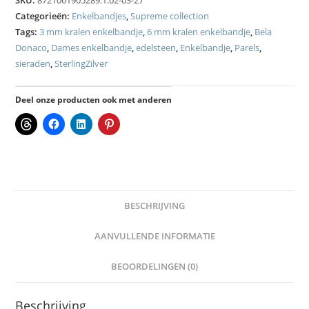
SKU:
8721061905289.1.02-03-27
Categorieën:
Enkelbandjes
,
Supreme collection
Tags:
3 mm kralen enkelbandje
,
6 mm kralen enkelbandje
,
Bela
Donaco
,
Dames enkelbandje
,
edelsteen
,
Enkelbandje
,
Parels
,
sieraden
,
SterlingZilver
Deel onze producten ook met anderen
BESCHRIJVING
AANVULLENDE INFORMATIE
BEOORDELINGEN (0)
Beschrijving