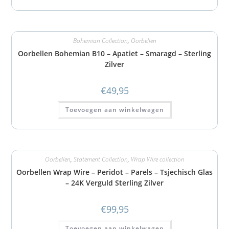
Bohemian Collection
,
Oorbellen
Oorbellen Bohemian B10 – Apatiet – Smaragd – Sterling
Zilver
€
49,95
Toevoegen aan winkelwagen
Oorbellen
,
Statement Collection
,
Wrap Wire collection
Oorbellen Wrap Wire – Peridot – Parels – Tsjechisch Glas
– 24K Verguld Sterling Zilver
€
99,95
Toevoegen aan winkelwagen