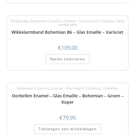
Armbanden
,
Bohemian Collection
,
Enamel - Glas Emaille Collection
,
Heren
armbanden
Wikkelarmband Bohemian B6 – Glas Emaille – Varisciet
€
109,00
Opties selecteren
Bohemian Collection
,
Enamel - Glas Emaille Collection
,
Oorbellen
Oorbellen Enamel – Glas Emaille – Bohemian – Groen –
Koper
€
79,95
Toevoegen aan winkelwagen