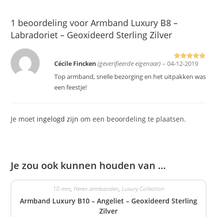
1 beoordeling voor
Armband Luxury B8 –
Labradoriet – Geoxideerd Sterling Zilver
Cécile Fincken
(geverifieerde eigenaar)
–
04-12-2019
Gewaardeer
d
5
uit 5
Top armband, snelle bezorging en het uitpakken was
een feestje!
Je moet
ingelogd zijn
om een beoordeling te plaatsen.
Je zou ook kunnen houden van …
10 mm
,
Heren armbanden
,
Luxury Collection
Armband Luxury B10 – Angeliet – Geoxideerd Sterling
Zilver