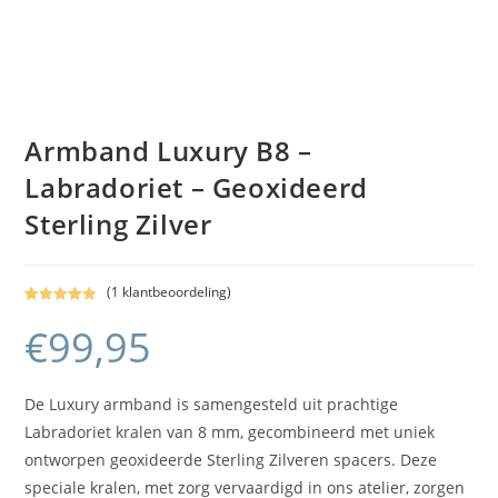
Armband Luxury B8 –
Labradoriet – Geoxideerd
Sterling Zilver
(
1
klantbeoordeling)
Gewaardeerd
1
€
99,95
5.00
op 5
gebaseerd
op
klant
waardering
De Luxury armband is samengesteld uit prachtige
Labradoriet kralen van 8 mm, gecombineerd met uniek
ontworpen geoxideerde Sterling Zilveren spacers. Deze
speciale kralen, met zorg vervaardigd in ons atelier, zorgen