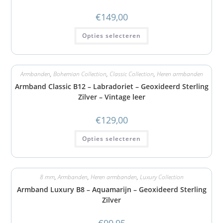
€
149,00
Opties selecteren
Armbanden
,
Bohemian Collection
,
Classic Collection
,
Heren armbanden
Armband Classic B12 – Labradoriet – Geoxideerd Sterling
Zilver – Vintage leer
€
129,00
Opties selecteren
8 mm
,
Armbanden
,
Heren armbanden
,
Luxury Collection
Armband Luxury B8 – Aquamarijn – Geoxideerd Sterling
Zilver
€
99,95