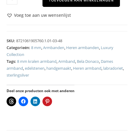
TOEVOEGEN AAN WINKELWAGEN
Voeg toe aan uw wensenlijst
SKU:
8721061905760.1.01-03-48
Categorieën:
8 mm
,
Armbanden
,
Heren armbanden
,
Luxury
Collection
Tags:
8 mm kralen armband
,
Armband
,
Bela Donaco
,
Dames
armband
,
edelstenen
,
handgemaakt
,
Heren armband
,
labradoriet
,
sterlingsilver
Deel onze producten ook met anderen