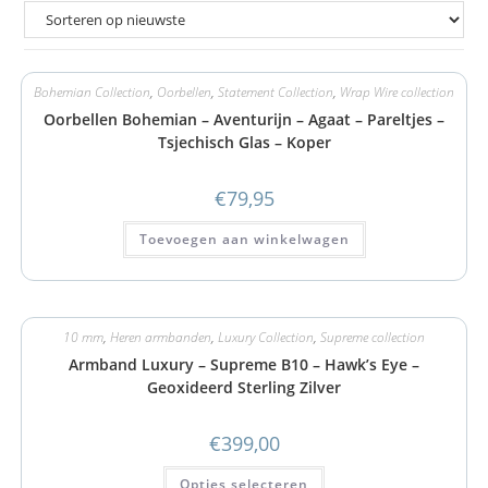
Bohemian Collection
,
Oorbellen
,
Statement Collection
,
Wrap Wire collection
Oorbellen Bohemian – Aventurijn – Agaat – Pareltjes –
Tsjechisch Glas – Koper
€
79,95
Toevoegen aan winkelwagen
10 mm
,
Heren armbanden
,
Luxury Collection
,
Supreme collection
Armband Luxury – Supreme B10 – Hawk’s Eye –
Geoxideerd Sterling Zilver
€
399,00
Opties selecteren