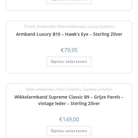
10 mm
,
Armbanden
,
Heren armbanden
,
Luxury Collection
Armband Luxury B10 – Hawk’s Eye – Sterling Zilver
€
79,95
Opties selecteren
Heren armbanden
,
Pearl Collection
,
Supreme collection
Wikkelarmband Supreme Classic B9 – Grijze Parels –
vintage leder – Sterling Zilver
€
149,00
Opties selecteren