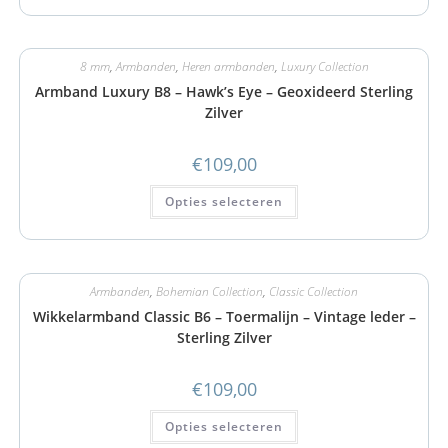
8 mm
,
Armbanden
,
Heren armbanden
,
Luxury Collection
Armband Luxury B8 – Hawk’s Eye – Geoxideerd Sterling
Zilver
€
109,00
Opties selecteren
Armbanden
,
Bohemian Collection
,
Classic Collection
Wikkelarmband Classic B6 – Toermalijn – Vintage leder –
Sterling Zilver
€
109,00
Opties selecteren