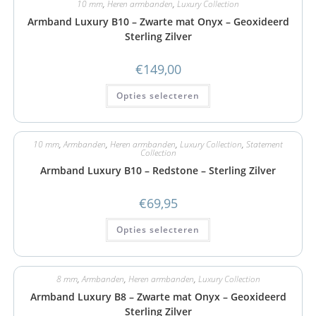
10 mm
,
Heren armbanden
,
Luxury Collection
Armband Luxury B10 – Zwarte mat Onyx – Geoxideerd
Sterling Zilver
€
149,00
Opties selecteren
10 mm
,
Armbanden
,
Heren armbanden
,
Luxury Collection
,
Statement
Collection
Armband Luxury B10 – Redstone – Sterling Zilver
€
69,95
Opties selecteren
8 mm
,
Armbanden
,
Heren armbanden
,
Luxury Collection
Armband Luxury B8 – Zwarte mat Onyx – Geoxideerd
Sterling Zilver