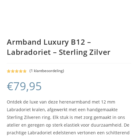
Armband Luxury B12 –
Labradoriet – Sterling Zilver
(
1
klantbeoordeling)
Gewaardeerd
1
€
79,95
5.00
op 5
gebaseerd
op
klant
waardering
Ontdek de luxe van deze herenarmband met 12 mm
Labradoriet kralen, afgewerkt met een handgemaakte
Sterling Zilveren ring. Elk stuk is met zorg gemaakt in ons
atelier en geregen op sterk elastiek voor duurzaamheid. De
prachtige Labradoriet edelstenen vertonen een schitterend