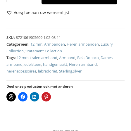
Voeg toe aan uw wensenlijst
SKU:
8721061905609.1.02-03-11
Categorieën:
12 mm
,
Armbanden
,
Heren armbanden
,
Luxury
Collection
,
Statement Collection
Tags:
12 mm kralen armband
,
Armband
,
Bela Donaco
,
Dames
armband
,
edelsteen
,
handgemaakt
,
Heren armband
,
herenaccessoires
,
labradoriet
,
SterlingZilver
Deel onze producten ook met anderen