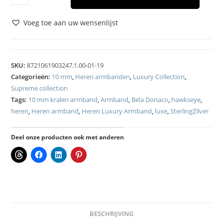
Voeg toe aan uw wensenlijst
SKU:
8721061903247.1.00-01-19
Categorieën:
10 mm
,
Heren armbanden
,
Luxury Collection
,
Supreme collection
Tags:
10 mm kralen armband
,
Armband
,
Bela Donaco
,
hawkseye
,
heren
,
Heren armband
,
Heren Luxury Armband
,
luxe
,
SterlingZilver
Deel onze producten ook met anderen
BESCHRIJVING