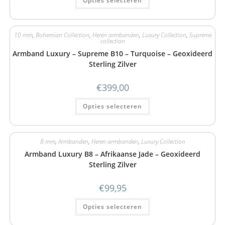
Opties selecteren
10 mm
,
Bohemian Collection
,
Heren armbanden
,
Luxury Collection
,
Supreme
collection
Armband Luxury – Supreme B10 – Turquoise – Geoxideerd
Sterling Zilver
€
399,00
Opties selecteren
8 mm
,
Armbanden
,
Heren armbanden
,
Luxury Collection
Armband Luxury B8 – Afrikaanse Jade – Geoxideerd
Sterling Zilver
€
99,95
Opties selecteren