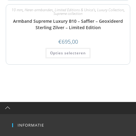
10 mm
,
Heren armbanden
,
Limited Editions & Unica's
,
Luxury Collection
,
Supreme collection
Armband Supreme Luxury B10 – Saffier – Geoxideerd
Sterling Zilver – Limited Edition
€
695,00
Opties selecteren
INFORMATIE