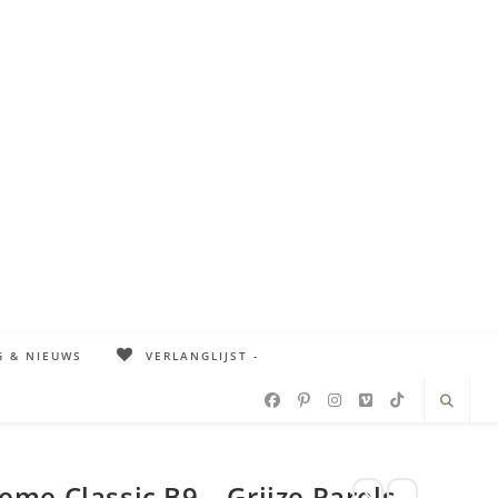
G & NIEUWS
VERLANGLIJST -
e Classic B9 – Grijze Parels –