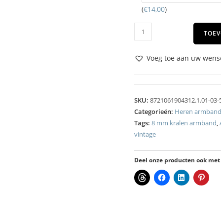
(
€
14,00
)
TOEV
Voeg toe aan uw wense
SKU:
8721061904312.1.01-03-
Categorieën:
Heren armban
Tags:
8 mm kralen armband
,
vintage
Deel onze producten ook met