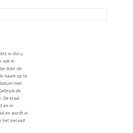
kst in die u
n ook in
tje door de
 de naam op te
 datum met
 Gebruik de
e. De kraal
d en in
ad en wordt in
 het sieraad