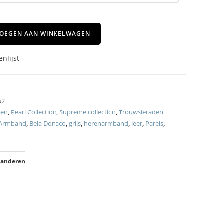
OEGEN AAN WINKELWAGEN
nlijst
52
den
,
Pearl Collection
,
Supreme collection
,
Trouwsieraden
Armband
,
Bela Donaco
,
grijs
,
herenarmband
,
leer
,
Parels
,
 anderen