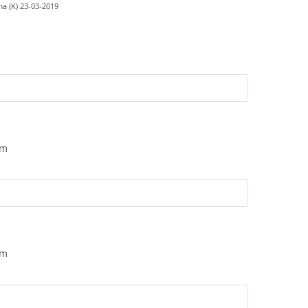
a (K) 23-03-2019
am
am