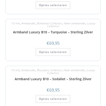
Opties selecteren
10 mm
,
Armbanden
,
Bohemian Collection
,
Heren armbanden
,
Luxury
Collection
Armband Luxury B10 – Turquoise – Sterling Zilver
€
69,95
Opties selecteren
10 mm
,
Armbanden
,
Blue Jeans Collection
,
Heren armbanden
,
Luxury
Collection
Armband Luxury B10 – Sodaliet – Sterling Zilver
€
69,95
Opties selecteren