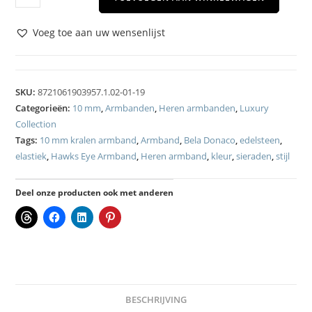
Voeg toe aan uw wensenlijst
SKU:
8721061903957.1.02-01-19
Categorieën:
10 mm
,
Armbanden
,
Heren armbanden
,
Luxury
Collection
Tags:
10 mm kralen armband
,
Armband
,
Bela Donaco
,
edelsteen
,
elastiek
,
Hawks Eye Armband
,
Heren armband
,
kleur
,
sieraden
,
stijl
Deel onze producten ook met anderen
BESCHRIJVING