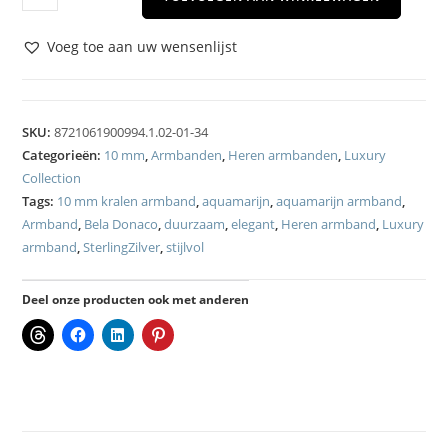
Voeg toe aan uw wensenlijst
SKU:
8721061900994.1.02-01-34
Categorieën:
10 mm
,
Armbanden
,
Heren armbanden
,
Luxury
Collection
Tags:
10 mm kralen armband
,
aquamarijn
,
aquamarijn armband
,
Armband
,
Bela Donaco
,
duurzaam
,
elegant
,
Heren armband
,
Luxury
armband
,
SterlingZilver
,
stijlvol
Deel onze producten ook met anderen