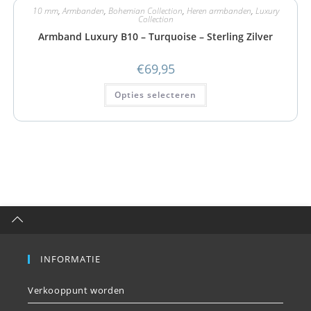
10 mm
,
Armbanden
,
Bohemian Collection
,
Heren armbanden
,
Luxury
Collection
Armband Luxury B10 – Turquoise – Sterling Zilver
€
69,95
Opties selecteren
INFORMATIE
Verkooppunt worden