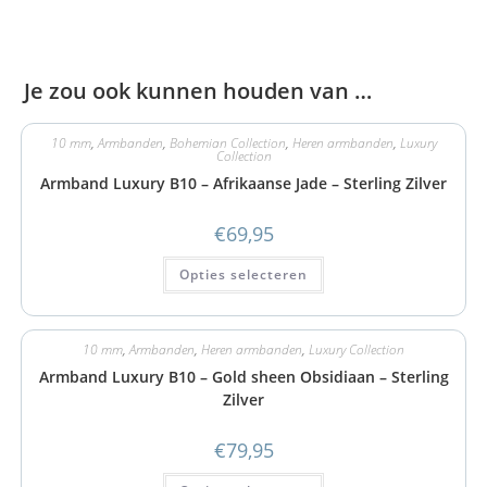
Je zou ook kunnen houden van …
10 mm
,
Armbanden
,
Bohemian Collection
,
Heren armbanden
,
Luxury
Collection
Armband Luxury B10 – Afrikaanse Jade – Sterling Zilver
€
69,95
Opties selecteren
10 mm
,
Armbanden
,
Heren armbanden
,
Luxury Collection
Armband Luxury B10 – Gold sheen Obsidiaan – Sterling
Zilver
€
79,95