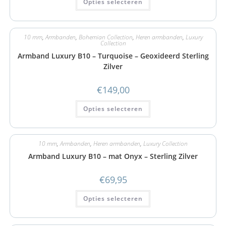
Opties selecteren
10 mm
,
Armbanden
,
Bohemian Collection
,
Heren armbanden
,
Luxury
Collection
Armband Luxury B10 – Turquoise – Geoxideerd Sterling
Zilver
€
149,00
Opties selecteren
10 mm
,
Armbanden
,
Heren armbanden
,
Luxury Collection
Armband Luxury B10 – mat Onyx – Sterling Zilver
€
69,95
Opties selecteren