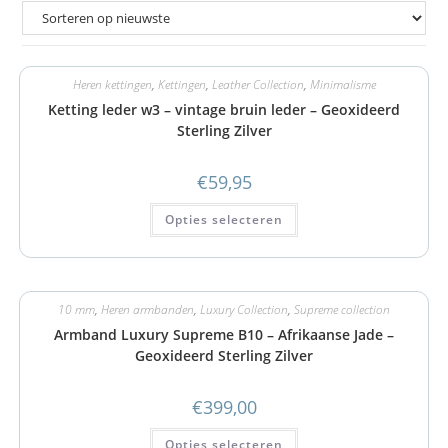
Heren kettingen
,
Kettingen
,
Leather Collection
,
Minimalisme
Ketting leder w3 – vintage bruin leder – Geoxideerd
Sterling Zilver
€
59,95
Opties selecteren
10 mm
,
Heren armbanden
,
Luxury Collection
,
Supreme collection
Armband Luxury Supreme B10 – Afrikaanse Jade –
Geoxideerd Sterling Zilver
€
399,00
Opties selecteren