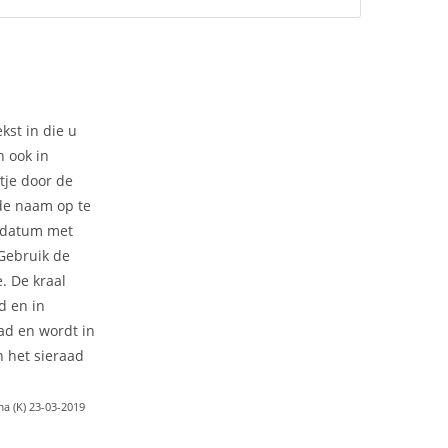
kst in die u
n ook in
tje door de
 de naam op te
 datum met
 Gebruik de
e. De kraal
d en in
ad en wordt in
 het sieraad
a (K) 23-03-2019