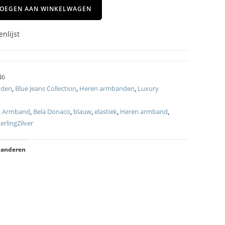
OEGEN AAN WINKELWAGEN
nlijst
46
nden
,
Blue Jeans Collection
,
Heren armbanden
,
Luxury
,
Armband
,
Bela Donaco
,
blauw
,
elastiek
,
Heren armband
,
erlingZilver
 anderen