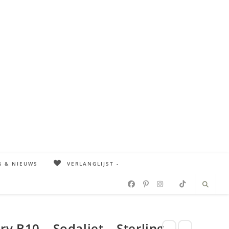
G & NIEUWS
VERLANGLIJST -
 B10 – Sodaliet – Sterling