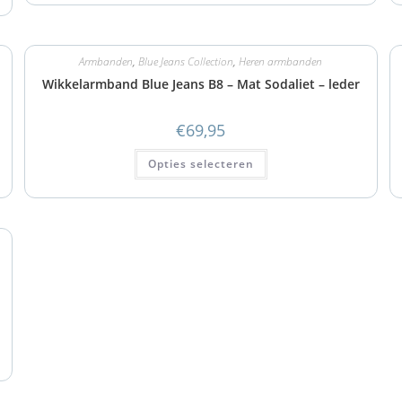
Armbanden
,
Blue Jeans Collection
,
Heren armbanden
Wikkelarmband Blue Jeans B8 – Mat Sodaliet – leder
€
69,95
Opties selecteren