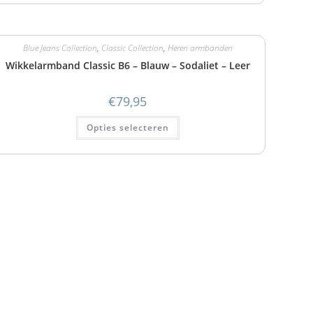
Blue Jeans Collection
,
Classic Collection
,
Heren armbanden
Wikkelarmband Classic B6 – Blauw – Sodaliet – Leer
€
79,95
Opties selecteren