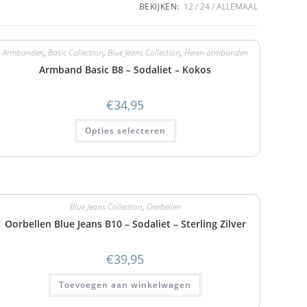
BEKIJKEN:
12
24
ALLEMAAL
Armbanden
,
Basic Collection
,
Blue Jeans Collection
,
Heren armbanden
Armband Basic B8 – Sodaliet – Kokos
€
34,95
Opties selecteren
Blue Jeans Collection
,
Oorbellen
Oorbellen Blue Jeans B10 – Sodaliet – Sterling Zilver
€
39,95
Toevoegen aan winkelwagen