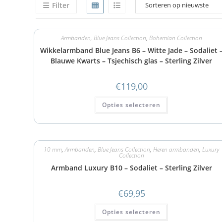
Filter
Armbanden
,
Blue Jeans Collection
,
Bohemian Collection
Wikkelarmband Blue Jeans B6 – Witte Jade – Sodaliet 
Blauwe Kwarts – Tsjechisch glas – Sterling Zilver
€
119,00
Opties selecteren
10 mm
,
Armbanden
,
Blue Jeans Collection
,
Heren armbanden
,
Luxury
Collection
Armband Luxury B10 – Sodaliet – Sterling Zilver
€
69,95
Opties selecteren