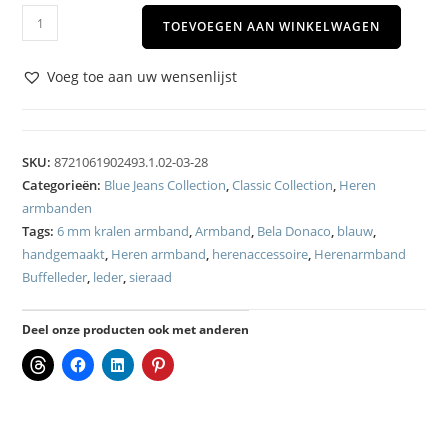
TOEVOEGEN AAN WINKELWAGEN
Voeg toe aan uw wensenlijst
SKU:
8721061902493.1.02-03-28
Categorieën:
Blue Jeans Collection
,
Classic Collection
,
Heren
armbanden
Tags:
6 mm kralen armband
,
Armband
,
Bela Donaco
,
blauw
,
handgemaakt
,
Heren armband
,
herenaccessoire
,
Herenarmband
Buffelleder
,
leder
,
sieraad
Deel onze producten ook met anderen