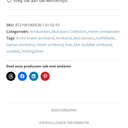
Voeg toe aan uw wensenlijst
SKU:
8721061900536.1.01-02-53
Categorieën:
Armbanden
,
Blue Jeans Collection
,
Heren armbanden
Tags:
8 mm kralen armband
,
Armband
,
Bela Donaco
,
buffelleder
,
Dames armband
,
Heren armband
,
mat
,
Mat Sodaliet armband
,
sodaliet
,
SterlingZilver
Deel onze producten ook met anderen
BESCHRIJVING
AANVULLENDE INFORMATIE