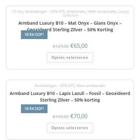
10 mm
,
Aanbiedingen - 50% OFF
,
Armbanden
,
Heren armbanden
,
Luxury
Collection
Armband Luxury B10 – Mat Onyx – Glans Onyx –
Geoxideerd Sterling Zilver – 50% Korting
VERKOOP!
€
65,00
€
129,00
Opties selecteren
Aanbiedingen - 50% OFF
,
Heren armbanden
Armband Luxury B10 – Lapis Lazuli – Fossil – Geoxideerd
Sterling Zilver – 50% korting
VERKOOP!
€
70,00
€
139,00
Opties selecteren