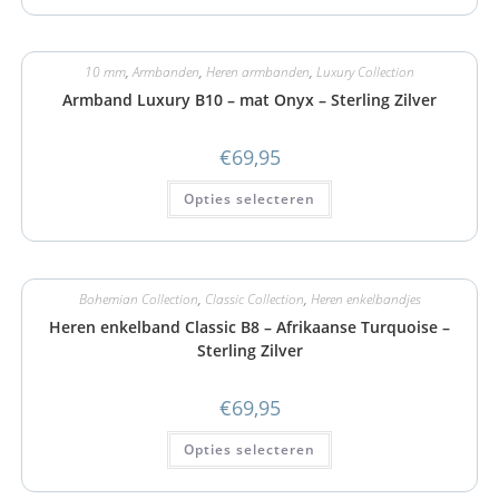
10 mm
,
Armbanden
,
Heren armbanden
,
Luxury Collection
Armband Luxury B10 – mat Onyx – Sterling Zilver
€
69,95
Opties selecteren
Bohemian Collection
,
Classic Collection
,
Heren enkelbandjes
Heren enkelband Classic B8 – Afrikaanse Turquoise –
Sterling Zilver
€
69,95
Opties selecteren