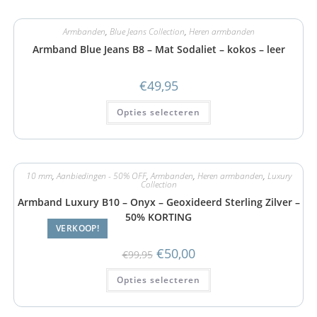
Armbanden
,
Blue Jeans Collection
,
Heren armbanden
Armband Blue Jeans B8 – Mat Sodaliet – kokos – leer
€
49,95
Opties selecteren
10 mm
,
Aanbiedingen - 50% OFF
,
Armbanden
,
Heren armbanden
,
Luxury
Collection
Armband Luxury B10 – Onyx – Geoxideerd Sterling Zilver –
50% KORTING
VERKOOP!
€
50,00
€
99,95
Opties selecteren