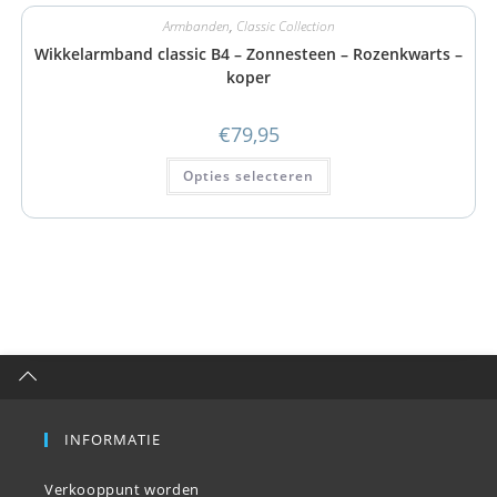
Armbanden
,
Classic Collection
Wikkelarmband classic B4 – Zonnesteen – Rozenkwarts –
koper
€
79,95
Opties selecteren
INFORMATIE
Verkooppunt worden