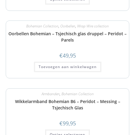
Bohemian Collection
,
Oorbellen
,
Wrap Wire collection
Oorbellen Bohemian – Tsjechisch glas druppel – Peridot –
Parels
€
49,95
Toevoegen aan winkelwagen
Armbanden
,
Bohemian Collection
Wikkelarmband Bohemian B6 – Peridot – Messing –
Tsjechisch Glas
€
99,95
Opties selecteren