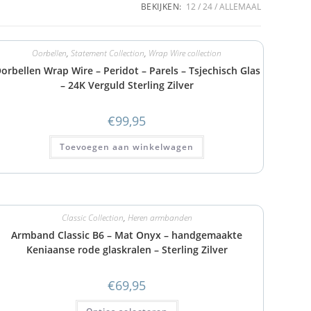
BEKIJKEN:
12
24
ALLEMAAL
Oorbellen
,
Statement Collection
,
Wrap Wire collection
orbellen Wrap Wire – Peridot – Parels – Tsjechisch Glas
– 24K Verguld Sterling Zilver
€
99,95
Toevoegen aan winkelwagen
Classic Collection
,
Heren armbanden
Armband Classic B6 – Mat Onyx – handgemaakte
Keniaanse rode glaskralen – Sterling Zilver
€
69,95