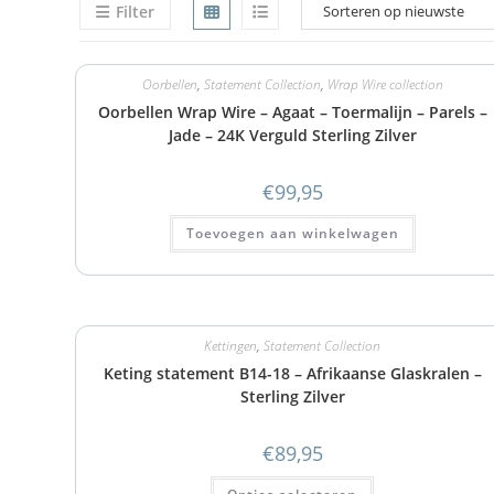
Filter
Oorbellen
,
Statement Collection
,
Wrap Wire collection
Oorbellen Wrap Wire – Agaat – Toermalijn – Parels –
Jade – 24K Verguld Sterling Zilver
€
99,95
Toevoegen aan winkelwagen
Kettingen
,
Statement Collection
Keting statement B14-18 – Afrikaanse Glaskralen –
Sterling Zilver
€
89,95