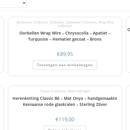
Bohemian Collection
,
Oorbellen
,
Statement Collection
,
Wrap Wire
collection
O
Oorbellen Wrap Wire – Chrysocolla – Apatiet –
Turquoise – Hematiet gecoat – Brons
€
89,95
Toevoegen aan winkelwagen
Classic Collection
,
Heren kettingen
Herenketting Classic B6 – Mat Onyx – handgemaakte
Keniaanse rode glaskralen – Sterling Zilver
€
119,00