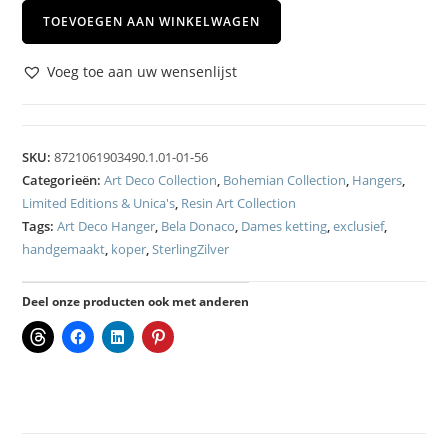
TOEVOEGEN AAN WINKELWAGEN
Voeg toe aan uw wensenlijst
SKU:
8721061903490.1.01-01-56
Categorieën:
Art Deco Collection
,
Bohemian Collection
,
Hangers
,
Limited Editions & Unica's
,
Resin Art Collection
Tags:
Art Deco Hanger
,
Bela Donaco
,
Dames ketting
,
exclusief
,
handgemaakt
,
koper
,
SterlingZilver
Deel onze producten ook met anderen