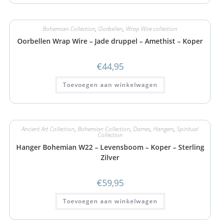
Bohemian Collection
,
Oorbellen
,
Wrap Wire collection
Oorbellen Wrap Wire – Jade druppel – Amethist – Koper
€
44,95
Toevoegen aan winkelwagen
Ancient Art Collection
,
Bohemian Collection
,
Dames
,
Hangers
,
Spiritual
Collection
Hanger Bohemian W22 – Levensboom – Koper – Sterling
Zilver
€
59,95
Toevoegen aan winkelwagen