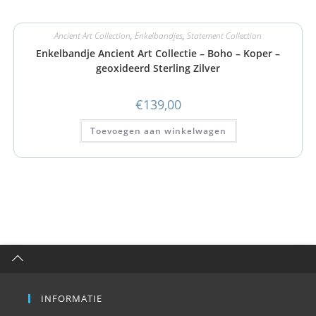
Ancient Art Collection
,
Enkelbandjes
,
Statement Collection
Enkelbandje Ancient Art Collectie – Boho – Koper –
geoxideerd Sterling Zilver
€
139,00
Toevoegen aan winkelwagen
INFORMATIE