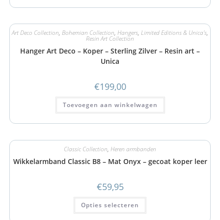
Art Deco Collection
,
Bohemian Collection
,
Hangers
,
Limited Editions & Unica's
,
Resin Art Collection
Hanger Art Deco – Koper – Sterling Zilver – Resin art –
Unica
€
199,00
Toevoegen aan winkelwagen
Classic Collection
,
Heren armbanden
Wikkelarmband Classic B8 – Mat Onyx – gecoat koper leer
€
59,95
Opties selecteren