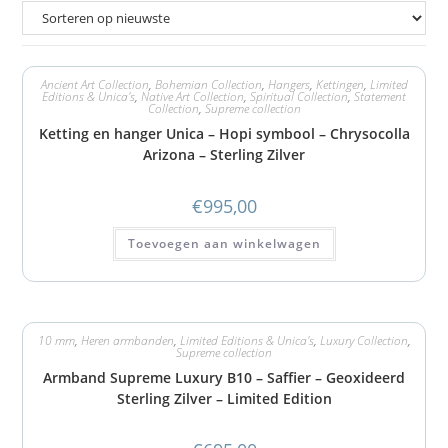
Ancient Art Collection
,
Bohemian Collection
,
Hangers
,
Kettingen
,
Limited
Editions & Unica's
,
Native Art Collection
,
Spiritual Collection
,
Statement
Collection
,
Supreme collection
Ketting en hanger Unica – Hopi symbool – Chrysocolla
Arizona – Sterling Zilver
€
995,00
Toevoegen aan winkelwagen
10 mm
,
Heren armbanden
,
Limited Editions & Unica's
,
Luxury Collection
,
Supreme collection
Armband Supreme Luxury B10 – Saffier – Geoxideerd
Sterling Zilver – Limited Edition