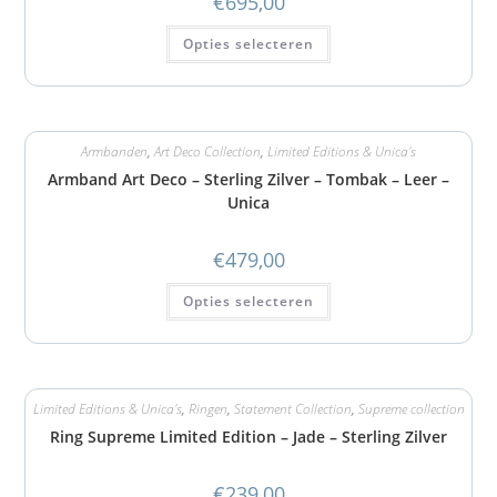
€
695,00
Opties selecteren
Armbanden
,
Art Deco Collection
,
Limited Editions & Unica's
Armband Art Deco – Sterling Zilver – Tombak – Leer –
Unica
€
479,00
Opties selecteren
Limited Editions & Unica's
,
Ringen
,
Statement Collection
,
Supreme collection
Ring Supreme Limited Edition – Jade – Sterling Zilver
€
239,00