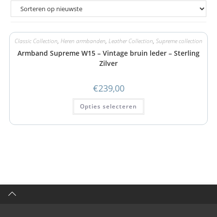
Classic Collection
,
Heren armbanden
,
Leather Collection
,
Supreme collection
Armband Supreme W15 – Vintage bruin leder – Sterling
Zilver
€
239,00
Opties selecteren