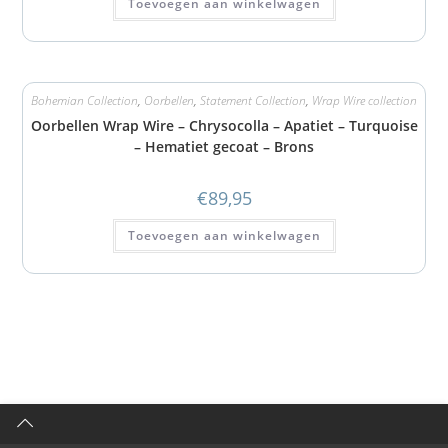
Toevoegen aan winkelwagen
Bohemian Collection
,
Oorbellen
,
Statement Collection
,
Wrap Wire collection
Oorbellen Wrap Wire – Chrysocolla – Apatiet – Turquoise
– Hematiet gecoat – Brons
€
89,95
Toevoegen aan winkelwagen